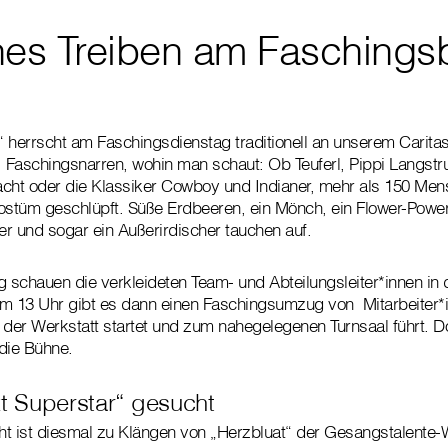
hes Treiben am Faschingsb
errscht am Faschingsdienstag traditionell an unserem Caritas-
 Faschingsnarren, wohin man schaut: Ob Teuferl, Pippi Langst
ht oder die Klassiker Cowboy und Indianer, mehr als 150 Men
ostüm geschlüpft. Süße Erdbeeren, ein Mönch, ein Flower-Power
fer und sogar ein Außerirdischer tauchen auf.
g schauen die verkleideten Team- und Abteilungsleiter*innen in 
Um 13 Uhr gibt es dann einen Faschingsumzug von Mitarbeiter*
 der Werkstatt startet und zum nahegelegenen Turnsaal führt. Dor
die Bühne.
t Superstar“ gesucht
t ist diesmal zu Klängen von „Herzbluat“ der Gesangstalente-