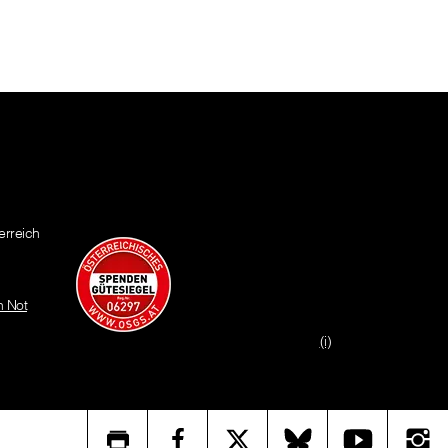
erreich
n Not
(i)