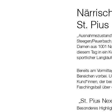
Närrisc
St. Pius
„Ausnahmezustand“ h
Steegen/Peuerbach.
Damen aus 1001 Nac
diesem Tag in ein K
sportlicher Langläu
Bereits am Vormitta
Bereichen vorbei. 
Kund*innen, der bei
Faschingsball über 
„St. Pius Nex
Besonderes Highligh