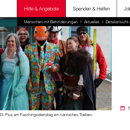
Hilfe & Angebote
Spenden & Helfen
Jo
Menschen mit Behinderungen
Aktuelles
Detailansicht 
1
St. Pius am Faschingsdienstag ein närrisches Treiben.