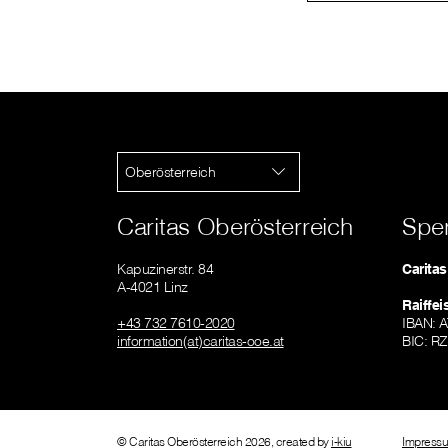
Oberösterreich
Caritas Oberösterreich
Spe
Kapuzinerstr. 84
Carita
A-4021 Linz
Raiffe
+43 732 7610-2020
IBAN: 
information(at)caritas-ooe.at
BIC: R
© Caritas Oberösterreich 2026, created by
i-kiu
Impress