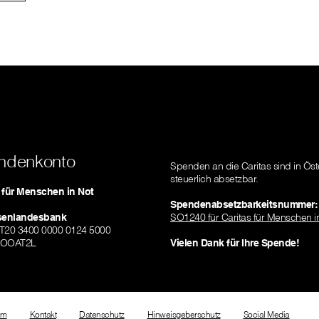
ndenkonto
Spenden an die Caritas sind in Öst
steuerlich absetzbar.
s für Menschen in Not
Spendenabsetzbarkeitsnummer:
isenlandesbank
SO1240 für Caritas für Menschen i
AT20 3400 0000 0124 5000
ZOOAT2L
Vielen Dank für Ihre Spende!
um
Kontakt
Datenschutz
Hinweisgeberschutz
Social Media