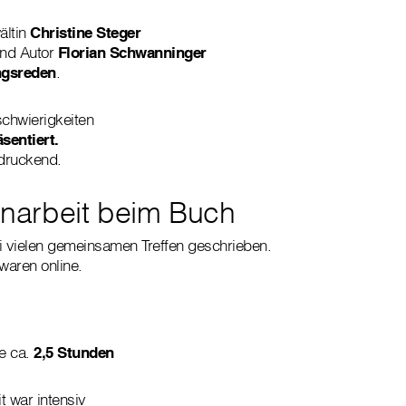
ältin
Christine Steger
und Autor
Florian Schwanninger
ngsreden
.
chwierigkeiten
sentiert.
druckend.
arbeit beim Buch
 vielen gemeinsamen Treffen geschrieben.
waren online.
te ca.
2,5 Stunden
 war intensiv