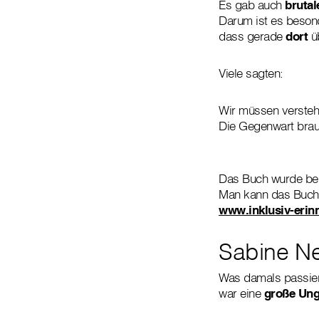
Es gab auch
bruta
Darum ist es besond
dass gerade
dort
ü
Viele sagten:
Wir müssen verstehe
Die Gegenwart brau
Das Buch wurde bei
Man kann das Buc
www.inklusiv-erinn
Sabine Ne
Was damals passiert
war eine
große Ung