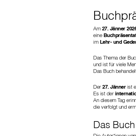
Buchprä
Am
27. Jänner 202
eine
Buchpräsenta
im
Lehr- und Gede
Das Thema der Buc
und ist für viele M
Das Buch behandel
Der
27. Jänner
ist 
Es ist der
internat
An diesem Tag erinn
die verfolgt und er
Das Buch
Die Autor*innen vo