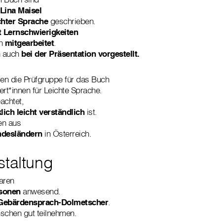
Lina Maisel
chter Sprache
geschrieben.
 Lernschwierigkeiten
ch
mitgearbeitet
.
h auch
bei der Präsentation vorgestellt.
en die Prüfgruppe für das Buch
ert*innen für Leichte Sprache.
achtet,
lich leicht verständlich
ist.
en aus
ndesländern
in Österreich.
staltung
aren
rsonen
anwesend.
Gebärdensprach-Dolmetscher
.
schen gut teilnehmen.