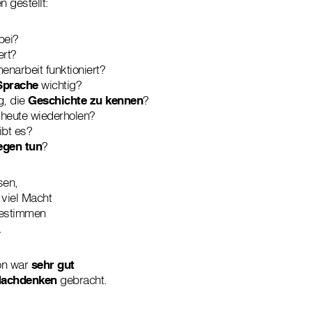
 gestellt:
bei?
ert?
narbeit funktioniert?
Sprache
wichtig?
g, die
Geschichte zu kennen
?
 heute wiederholen?
bt es?
egen tun
?
sen,
viel Macht
bestimmen
.
on war
sehr gut
achdenken
gebracht.