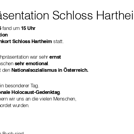
sentation Schloss Harthe
6
fand um
15 Uhr
tion
nkort Schloss Hartheim
statt.
hpräsentation war sehr
ernst
enschen
sehr emotional
.
t den
Nationalsozialismus in Österreich.
ein besonderer Tag.
ionale Holocaust-Gedenktag
.
ern wir uns an die vielen Menschen,
mordet wurden.
m Buch sind