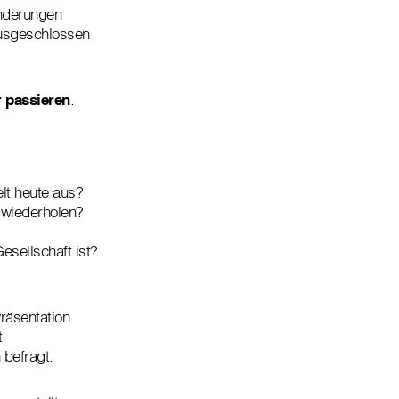
nderungen
ausgeschlossen
r passieren
.
lt heute aus?
 wiederholen?
Gesellschaft ist?
räsentation
t
 befragt.