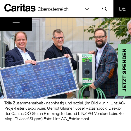
SPR
Oberösterreich
JETZT SPENDEN
Tolle Zusammenarbeit - nachhaltig und sozial. (im Bild v.l.n.r.: Linz AG-
Projektleiter Jakob Auer, Gernot Glasner, Josef Ratzenböck, Direktor
der Caritas OÖ Stefan Pimmingstorferund LINZ AG Vorstandsdirektor
Mag. DI Josef Siligan) Foto: Linz AG_Fotokerschi