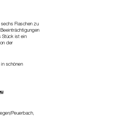
d sechs Flaschen zu
t Beeinträchtigungen
Stück ist ein
von der
 in schönen
eu
teegen/Peuerbach,