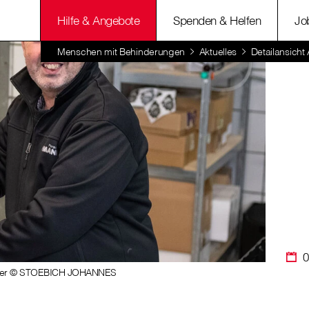
Hilfe & Angebote
Spenden & Helfen
Jo
Menschen mit Behinderungen
Aktuelles
Detailansicht 
0
singer © STOEBICH JOHANNES