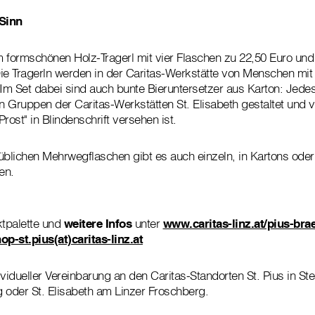
Sinn
em formschönen Holz-Tragerl mit vier Flaschen zu 22,50 Euro un
 Die Tragerln werden in der Caritas-Werkstätte von Menschen mi
 Im Set dabei sind auch bunte Bieruntersetzer aus Karton: Jedes 
en Gruppen der Caritas-Werkstätten St. Elisabeth gestaltet und 
rost" in Blindenschrift versehen ist.
üblichen Mehrwegflaschen gibt es auch einzeln, in Kartons oder
en.
tpalette und
weitere Infos
unter
www.caritas-linz.at/pius-bra
op-st.pius(at)caritas-linz.at
vidueller Vereinbarung an den Caritas-Standorten St. Pius in S
g oder St. Elisabeth am Linzer Froschberg.