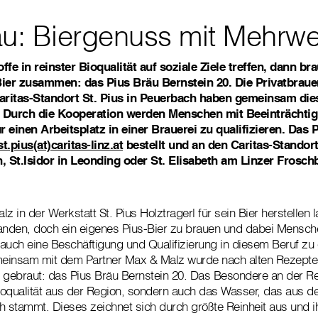
äu: Biergenuss mit Mehrwe
e in reinster Bioqualität auf soziale Ziele treffen, dann bra
ier zusammen: das Pius Bräu Bernstein 20. Die Privatbraue
ritas-Standort St. Pius in Peuerbach haben gemeinsam dies
. Durch die Kooperation werden Menschen mit Beeinträchti
ür einen Arbeitsplatz in einer Brauerei zu qualifizieren. Das
t.pius(at)caritas-linz.at
bestellt und an
den Caritas-Standort
 St.Isidor in Leonding oder St. Elisabeth am Linzer Frosch
z in der Werkstatt St. Pius Holztragerl für sein Bier herstellen 
anden, doch ein eigenes Pius-Bier zu brauen und dabei Mensch
auch eine Beschäftigung und Qualifizierung in diesem Beruf zu
einsam mit dem Partner Max & Malz wurde nach alten Rezepte
 gebraut: das Pius Bräu Bernstein 20. Das Besondere an der Re
Bioqualität aus der Region, sondern auch das Wasser, das aus de
h stammt. Dieses zeichnet sich durch größte Reinheit aus und