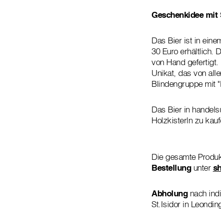
Geschenkidee mit 
Das Bier ist in ein
30 Euro erhältlich.
von Hand gefertigt.
Unikat, das von all
Blindengruppe mit "P
Das Bier in handels
Holzkisterln zu kauf
Die gesamte Produk
Bestellung
unter
sh
Abholung
nach indi
St.Isidor in Leondin