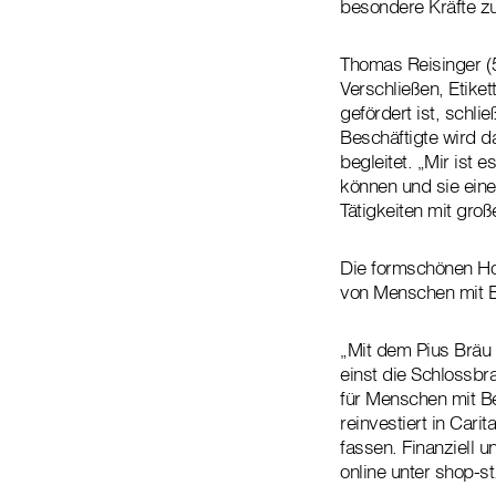
besondere Kräfte z
Thomas Reisinger (5
Verschließen, Etike
gefördert ist, schl
Beschäftigte wird d
begleitet. „Mir ist 
können und sie eine
Tätigkeiten mit gr
Die formschönen Holz
von Menschen mit Be
„Mit dem Pius Bräu 
einst die Schlossbr
für Menschen mit Be
reinvestiert in Cari
fassen. Finanziell 
online unter shop-st