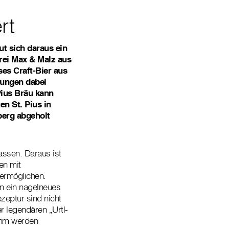
rt
ut sich daraus ein
rei Max & Malz aus
es Craft-Bier aus
gungen dabei
 Pius Bräu kann
en St. Pius in
berg abgeholt
lassen. Daraus ist
en mit
 ermöglichen.
n ein nagelneues
zeptur sind nicht
r legendären „Urtl-
 ihm werden