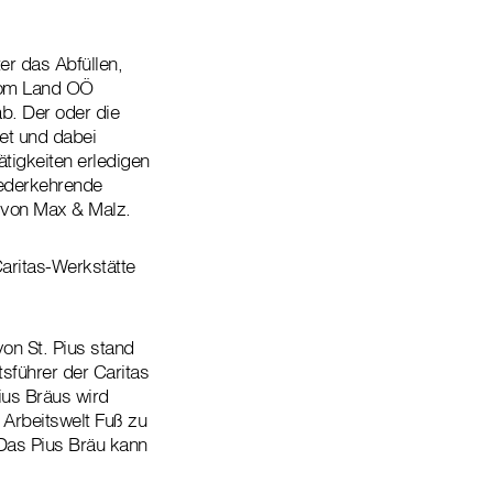
er das Abfüllen,
 vom Land OÖ
ab. Der oder die
tet und dabei
ätigkeiten erledigen
iederkehrende
 von Max & Malz.
Caritas-Werkstätte
on St. Pius stand
tsführer der Caritas
ius Bräus wird
r Arbeitswelt Fuß zu
 Das Pius Bräu kann