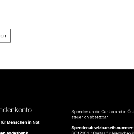
gen
ndenkonto
Spenden an die Caritas sind in Öst
steuerlich absetzbar.
s für Menschen in Not
Spendenabsetzbarkeitsnummer:
isenlandesbank
SO1240 für Caritas für Menschen i