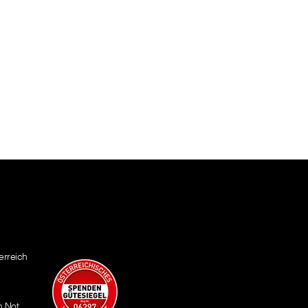
erreich
n Not