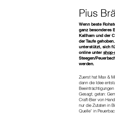
Pius Br
Wenn beste Rohstoff
ganz besonderes B
Kallham und der Ca
der Taufe gehoben
unterstützt, sich f
online unter
shop-s
Steegen/Peuerbach,
werden.
Zuerst hat Max & Mal
dann die Idee entst
Beeinträchtigungen 
Gesagt, getan: Gem
Craft-Bier von Hand
nur die Zutaten in 
Quelle“ in Peuerbac