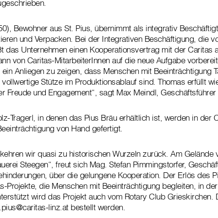
ugeschrieben.
0), Bewohner aus St. Pius, übernimmt als integrativ Beschäftigt
ttieren und Verpacken. Bei der Integrativen Beschäftigung, die
ießt das Unternehmen einen Kooperationsvertrag mit der Caritas 
ann von Caritas-MitarbeiterInnen auf die neue Aufgabe vorberei
es ein Anliegen zu zeigen, dass Menschen mit Beeinträchtigung T
 vollwertige Stütze im Produktionsablauf sind. Thomas erfüllt w
oßer Freude und Engagement“, sagt Max Meindl, Geschäftsführer
-Tragerl, in denen das Pius Bräu erhältlich ist, werden in der 
einträchtigung von Hand gefertigt.
kehren wir quasi zu historischen Wurzeln zurück. Am Gelände v
auerei Steegen“, freut sich Mag. Stefan Pimmingstorfer, Geschäf
hinderungen, über die gelungene Kooperation. Der Erlös des P
tas-Projekte, die Menschen mit Beeinträchtigung begleiten, in de
unterstützt wird das Projekt auch vom Rotary Club Grieskirchen.
.pius@caritas-linz.at bestellt werden.