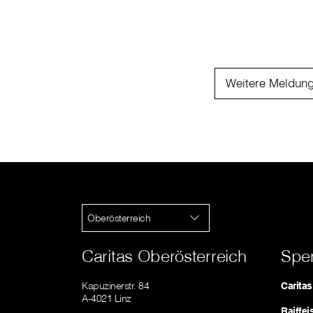
Weitere Meldun
Oberösterreich
Caritas Oberösterreich
Spe
Kapuzinerstr. 84
Carita
A-4021 Linz
Raiffe