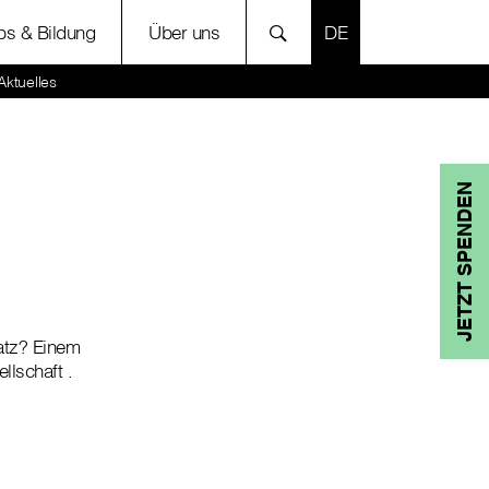
SPRACHE AUSWÄH
bs & Bildung
Über uns
Aktuelles
JETZT SPENDEN
atz? Einem
llschaft .