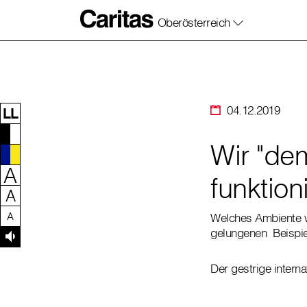
Oberösterreich
Zum Inhalt dieser Seite
Zur Navigation
Zum Footer dieser Seite
04.12.2019
LL
Wir "dem
A
funktion
A
A
Welches Ambiente 
gelungenen Beispiel
Der gestrige intern