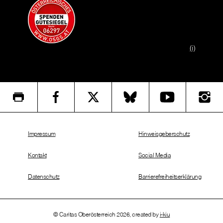
(i)
Impressum
Hinweisgeberschutz
Kontakt
Social Media
Datenschutz
Barrierefreiheitserklärung
© Caritas Oberösterreich 2026, created by
i-kiu