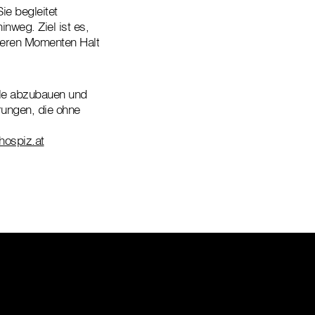
ie begleitet
inweg. Ziel ist es,
weren Momenten Halt
eile abzubauen und
rungen, die ohne
hospiz.at