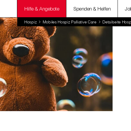
Hilfe & Angebote
Spenden & Helfen
Jo
Hospiz
Mobiles Hospiz Palliative Care
Detailseite Hosp