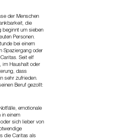
isse der Menschen
nkbarkeit, die
ag beginnt um sieben
reuten Personen.
Stunde bei einem
n Spaziergang oder
aritas. Seit elf
, im Haushalt oder
terung, dass
n sehr zufrieden.
einen Beruf gezollt:
otfälle, emotionale
 in einem
oder sich lieber von
notwendige
s die Caritas als