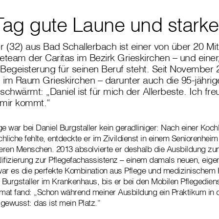
 Tag gute Laune und starke
er (32) aus Bad Schallerbach ist einer von über 20 Mit
eteam der Caritas im Bezirk Grieskirchen – und einer,
egeisterung für seinen Beruf steht. Seit November 2
 im Raum Grieskirchen – darunter auch die 95-jährig
schwärmt: „Daniel ist für mich der Allerbeste. Ich fr
 mir kommt.“
e war bei Daniel Burgstaller kein geradliniger: Nach einer Kochl
iche fehlte, entdeckte er im Zivildienst in einem Seniorenheim
älteren Menschen. 2013 absolvierte er deshalb die Ausbildung zu
alifizierung zur Pflegefachassistenz – einem damals neuen, eig
 war es die perfekte Kombination aus Pflege und medizinische
e Burgstaller im Krankenhaus, bis er bei den Mobilen Pflegedien
imat fand: „Schon während meiner Ausbildung ein Praktikum in 
gewusst: das ist mein Platz.“