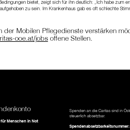
Bedingungen bietet, zeigt sich für ihn deutlich: „Ich habe zum e
t aufgehoben zu sein. Im Krankenhaus gab es oft schlechte Stim
 der Mobilen Pflegedienste verstärken möch
itas-ooe.at/jobs
offene Stellen.
ndenkonto
Spenden an die Caritas sind in Öst
steuerlich absetzbar.
s für Menschen in Not
Spendenabsetzbarkeitsnummer: