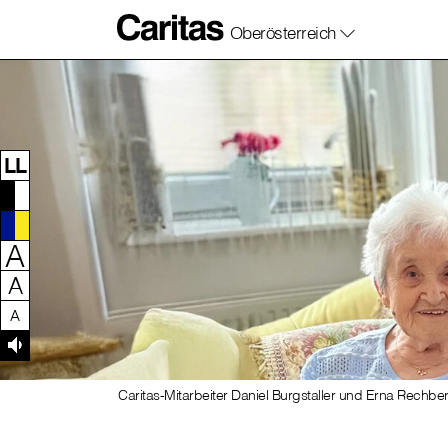
Oberösterreich
Zum Inhalt dieser Seite
Zur Navigation
Zum Footer dieser Seite
LL
A
A
A
Caritas-Mitarbeiter Daniel Burgstaller und Erna Rechber