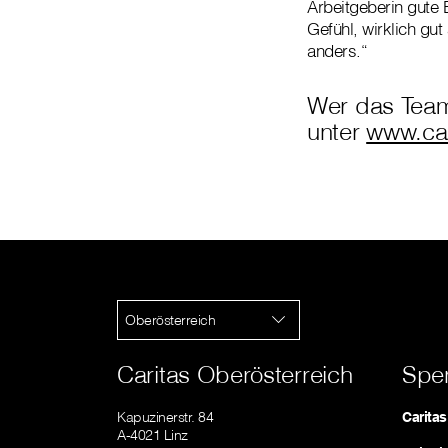
Arbeitgeberin gute 
Gefühl, wirklich gu
anders.“
Wer das Team
unter
www.car
Oberösterreich
Caritas Oberösterreich
Spe
Kapuzinerstr. 84
Carita
A-4021 Linz