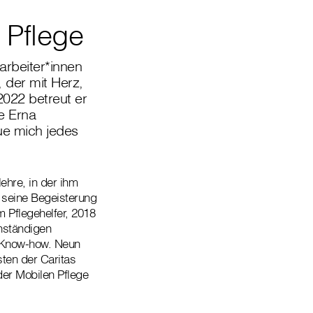
 Pflege
arbeiter*innen
 der mit Herz,
022 betreut er
e Erna
eue mich jedes
ehre, in der ihm
 seine Begeisterung
m Pflegehelfer, 2018
enständigen
m Know-how. Neun
sten der Caritas
der Mobilen Pflege