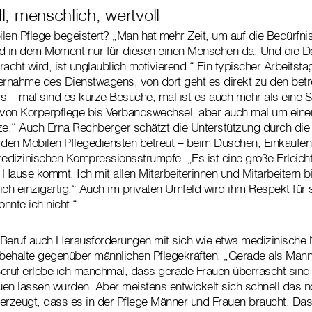
ll, menschlich, wertvoll
len Pflege begeistert? „Man hat mehr Zeit, um auf die Bedürfn
nd in dem Moment nur für diesen einen Menschen da. Und die Da
cht wird, ist unglaublich motivierend.“ Ein typischer Arbeitst
ernahme des Dienstwagens, von dort geht es direkt zu den bet
rs – mal sind es kurze Besuche, mal ist es auch mehr als eine 
von Körperpflege bis Verbandswechsel, aber auch mal um eine
ze.“ Auch Erna Rechberger schätzt die Unterstützung durch die C
 den Mobilen Pflegediensten betreut – beim Duschen, Einkaufen
dizinischen Kompressionsstrümpfe: „Es ist eine große Erleich
Hause kommt. Ich mit allen Mitarbeiterinnen und Mitarbeitern bi
lich einzigartig.“ Auch im privaten Umfeld wird ihm Respekt für s
önnte ich nicht.“
r Beruf auch Herausforderungen mit sich wie etwa medizinische N
behalte gegenüber männlichen Pflegekräften. „Gerade als Mann
eruf erlebe ich manchmal, dass gerade Frauen überrascht sind 
euen lassen würden. Aber meistens entwickelt sich schnell das 
überzeugt, dass es in der Pflege Männer und Frauen braucht. Das