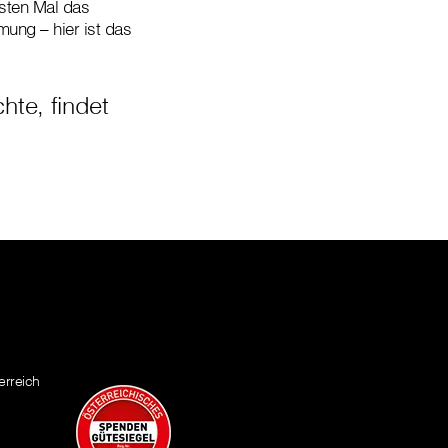
rsten Mal das
mung – hier ist das
te, findet
erreich