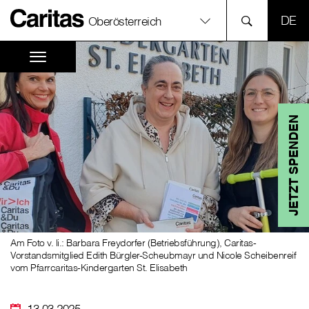
SPR
Oberösterreich
JETZT SPENDEN
Am Foto v. li.: Barbara Freydorfer (Betriebsführung), Caritas-
Vorstandsmitglied Edith Bürgler-Scheubmayr und Nicole Scheibenreif
vom Pfarrcaritas-Kindergarten St. Elisabeth
13.03.2025