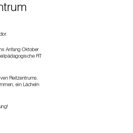
ntrum
dor.
ums Anfang Oktober
heilpädagogische RT
tiven Reitzentrums.
kommen, ein Lächeln
ung!