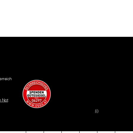
erreich
n Not
(i)