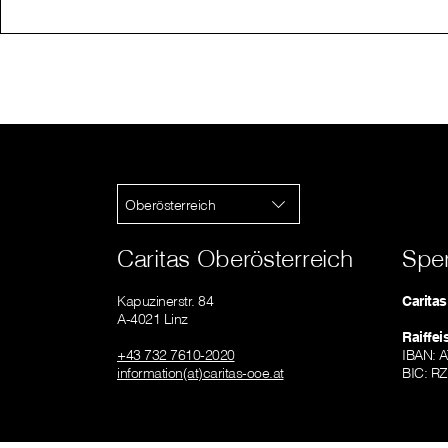
Oberösterreich
Caritas Oberösterreich
Spe
Kapuzinerstr. 84
Carita
A-4021 Linz
Raiffe
+43 732 7610-2020
IBAN: 
information(at)caritas-ooe.at
BIC: R