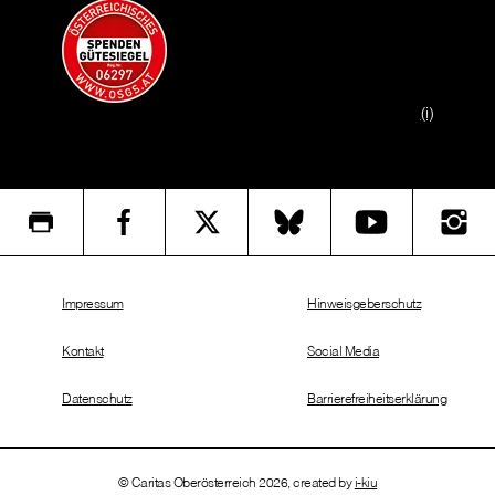
(i)
Impressum
Hinweisgeberschutz
Kontakt
Social Media
Datenschutz
Barrierefreiheitserklärung
© Caritas Oberösterreich 2026, created by
i-kiu