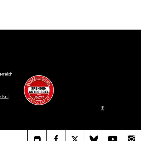
erreich
n Not
(i)