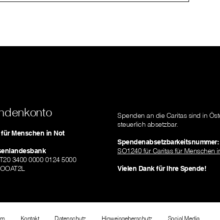
ndenkonto
Spenden an die Caritas sind in Öst
steuerlich absetzbar.
s für Menschen in Not
Spendenabsetzbarkeitsnummer:
isenlandesbank
SO1240 für Caritas für Menschen i
AT20 3400 0000 0124 5000
ZOOAT2L
Vielen Dank für Ihre Spende!
um
Kontakt
Datenschutz
Hinweisgeberschutz
Social Media