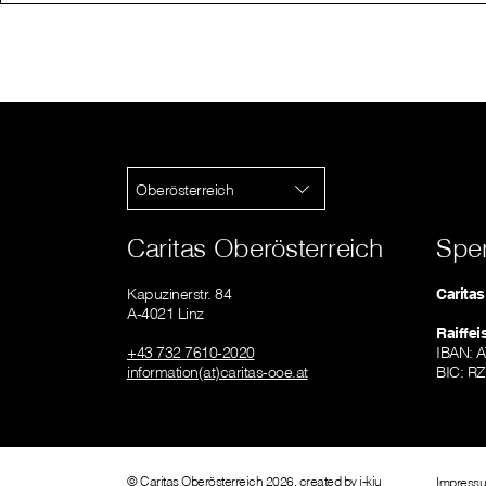
Oberösterreich
Caritas Oberösterreich
Spe
Kapuzinerstr. 84
Carita
A-4021 Linz
Raiffe
+43 732 7610-2020
IBAN: 
information(at)caritas-ooe.at
BIC: R
© Caritas Oberösterreich 2026, created by
i-kiu
Impress