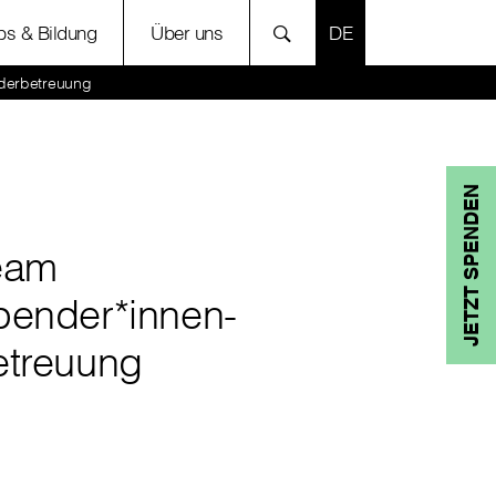
SPRACHE AUSWÄH
bs & Bildung
Über uns
derbetreuung
JETZT SPENDEN
eam
pender*innen-
etreuung