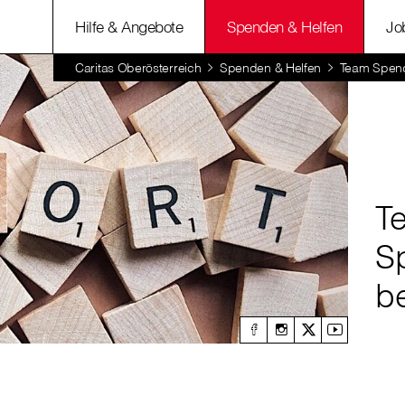
Hilfe & Angebote
Spenden & Helfen
Jo
Caritas Oberösterreich
Spenden & Helfen
Team Spen
T
S
b