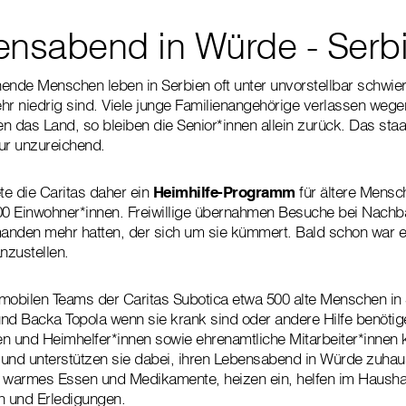
ensabend in Würde - Serb
ehende Menschen leben in Serbien oft unter unvorstellbar schwi
hr niedrig sind. Viele junge Familienangehörige verlassen wege
n das Land, so bleiben die Senior*innen allein zurück. Das sta
nur unzureichend.
te die Caritas daher ein
Heimhilfe-Programm
für ältere Mensch
00 Einwohner*innen. Freiwillige übernahmen Besuche bei Nachba
anden mehr hatten, der sich um sie kümmert. Bald schon war e
anzustellen.
mobilen Teams der Caritas Subotica etwa 500 alte Menschen in 
 und Backa Topola wenn sie krank sind oder andere Hilfe benötig
en und Heimhelfer*innen sowie ehrenamtliche Mitarbeiter*inne
 und unterstützen sie dabei, ihren Lebensabend in Würde zuhau
n warmes Essen und Medikamente, heizen ein, helfen im Haush
n und Erledigungen.