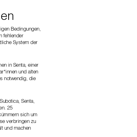
ien
erigen Bedingungen,
n fehlender
atliche System der
en in Senta, einer
r*innen und alten
s notwendig, die
Subotica, Senta,
en. 25
n kümmern sich um
se verbringen zu
alt und machen