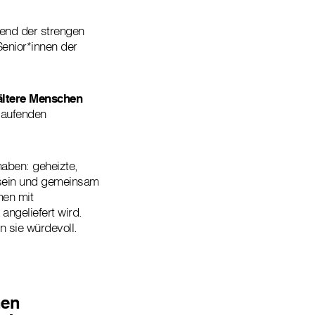
rend der strengen
enior*innen der
ältere Menschen
 laufenden
haben: geheizte,
 sein und gemeinsam
nen mit
ngeliefert wird.
n sie würdevoll.
nen