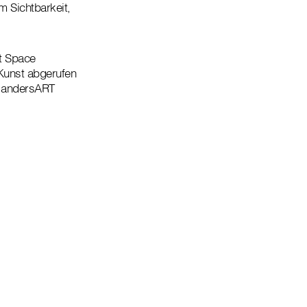
m Sichtbarkeit,
t Space
 Kunst abgerufen
n andersART