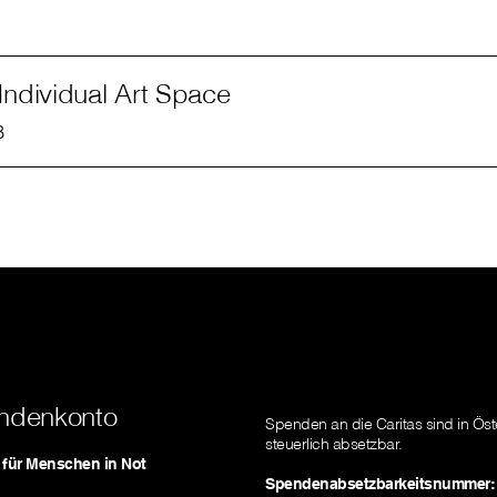
 Individual Art Space
B
ndenkonto
Spenden an die Caritas sind in Öst
steuerlich absetzbar.
s für Menschen in Not
Spendenabsetzbarkeitsnummer: