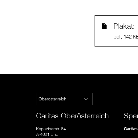
Plakat:
pdf
, 142 K
Oberösterreich
Caritas Oberösterreich
Spe
Kapuzinerstr. 84
Carita
A-4021 Linz