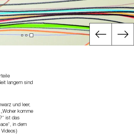
teile
eit langem sind
warz und leer,
dem „Woher komme
?“ ist das
pace“, in dem
 Videos)