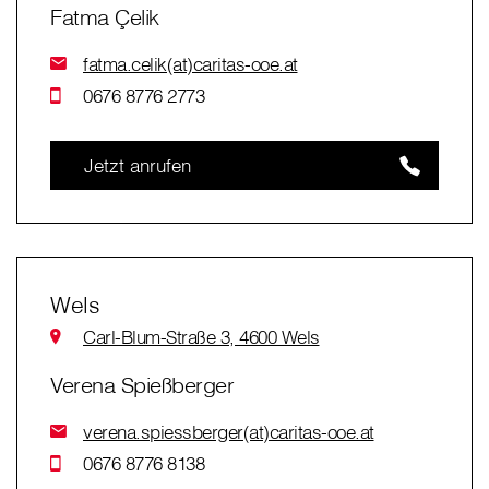
Fatma Çelik
fatma.celik(at)caritas-ooe.at
0676 8776 2773
Jetzt anrufen
Wels
Carl-Blum-Straße 3, 4600 Wels
Verena Spießberger
verena.spiessberger(at)caritas-ooe.at
0676 8776 8138