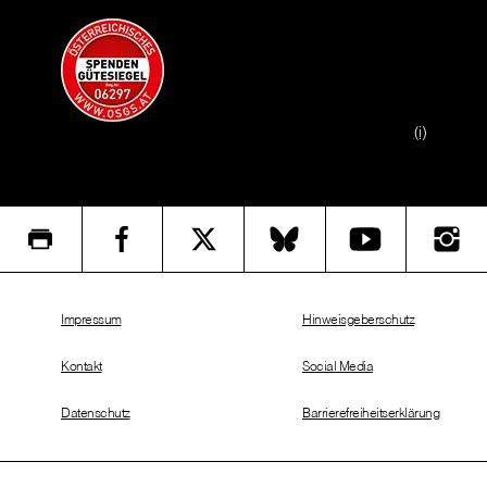
(i)
Impressum
Hinweisgeberschutz
Kontakt
Social Media
Datenschutz
Barrierefreiheitserklärung