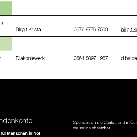
um
Birgit Krista
0676 8776 7509
birgit.k
r
Diakoniewerk
0664 8897 1967
d.haide
ndenkonto
Spenden an die Caritas sind in Öst
steuerlich absetzbar.
s für Menschen in Not