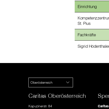
Einrichtung
Kompetenzzentr
St. Pius
Fachkräfte
Sigrid Hödenthale
Oberösterreich
Caritas Oberösterreich
Spe
Kapuzinerstr. 84
Carita