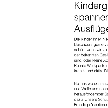
Kinderg
spannen
Ausflüg
Die Kinder im MINT-
Besonders gerne ver
schön, wenn wir von
der bekannten Gesic
sind, oder kleine Ac
Renate Werkpackung
kreativ und aktiv. 
Bei uns werden auc
und Wolle und noch 
herausfordernder Sp
dazu. Unsere Schula
Freude präsentieren