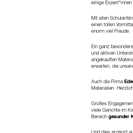
einige Expert*innen
Mit allen Schulanfä
einen tollen Vormi
enorm viel Freude.
Ein ganz besondere
und aktiven Unterst
angekauften Material
erwarten, die uns
Auch die Firma
Ede
Materialien. Herzli
Großes Engagement
viele Gerichte im K
Bereich
gesunder K
Und dies ergänzt a