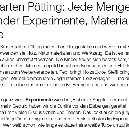
arten Pötting: Jede Meng
der Experimente, Materia
e
Kindergarten Pötting malen, basteln, gestalten und werken mit 
wenden sie Holz, Naturmaterialien und Werkzeug. Da ist es nat
 außen unterstützt werden. Die Kinder freuen sich bereits sehr,
hter sehen. Maurer Leopold bringt uns Nussschalen und Holztei
hsen zum Weiterverarbeiten. Pepi bringt Holzstücke, Steffi bring
en. Wir bekommen leere Joghurteimer, Herzvorlagen… und di
Diese Impulse sind immer eine große Bereicherung und wir sage
h ganz viele
Experimente
wie das „Eisberge-Angeln“ gemacht. 
mehr Geduld haben wir die Schiffe vor den Eisbergen gerettet. 
aß mit vielen Diskussionen und Thesen. Das lockt auch die jü
nfänger*innen zeigen den anderen bereits selbständig Experime
. Wer weiß schon, wie lange es dauert eine weiße Tulpe umzuf