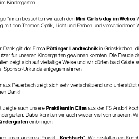
 im Kindergarten.
nger*innen besuchten wir auch den
Mini Girls’s day im Welios
W
ttag mit den Themen Optik, Licht und Farben und verschiedenen
r Dank gilt der Firma
Pöttinger Landtechnik
in Grieskirchen, d
ützer für unseren Kindergarten gewinnen konnten. Die Freude de
ien zeigt sich auf vielfältige Weise und wir dürfen bald Gäste 
ere Sponsor-Urkunde entgegennehmen.
r
aus Peuerbach zeigt sich sehr wertschätzend und unterstützt 
chen Dank!
 zeigte auch unsere
Praktikantin Elisa
aus der FS Andorf koch
indergarten. Dabei konnten wir auch wieder viel von unserem 
indergarten
einbringen.
uch unser anderes Projekt
„Kochbuch
“. Wir gestalten ein Koc