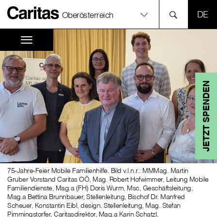
SPR
Oberösterreich
JETZT SPENDEN
75-Jahre-Feier Mobile Familienhilfe. Bild v.l.n.r.: MMMag. Martin
Gruber Vorstand Caritas OÖ, Mag. Robert Hofwimmer, Leitung Mobile
Familiendienste, Mag.a (FH) Doris Wurm, Msc, Geschäftsleitung,
Mag.a Bettina Brunnbauer, Stellenleitung, Bischof Dr. Manfred
Scheuer, Konstantin Eibl, design. Stellenleitung, Mag. Stefan
Pimmingstorfer, Caritasdirektor, Mag.a Karin Schatzl,