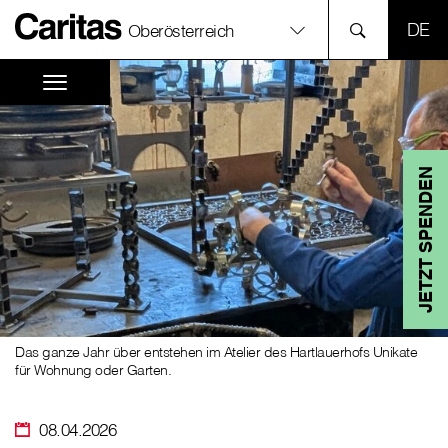
SPR
Oberösterreich
JETZT SPENDEN
Das ganze Jahr über entstehen im Atelier des Hartlauerhofs Unikate
für Wohnung oder Garten.
08.04.2026