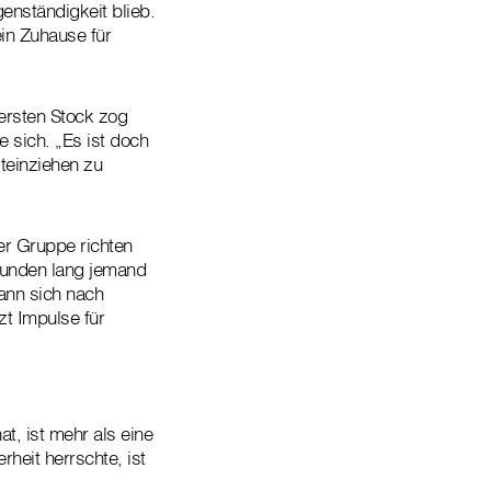
enständigkeit blieb.
ein Zuhause für
ersten Stock zog
e sich. „Es ist doch
teinziehen zu
er Gruppe richten
Stunden lang jemand
ann sich nach
zt Impulse für
t, ist mehr als eine
heit herrschte, ist