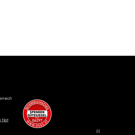
erreich
n Not
(i)