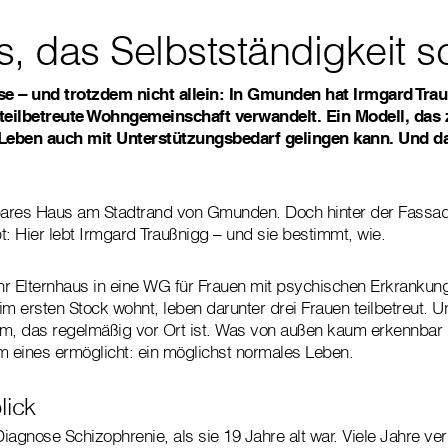
, das Selbstständigkeit sc
e – und trotzdem nicht allein: In Gmunden hat Irmgard Trau
 teilbetreute Wohngemeinschaft verwandelt. Ein Modell, das z
Leben auch mit Unterstützungsbedarf gelingen kann. Und d
bares Haus am Stadtrand von Gmunden. Doch hinter der Fassade
 Hier lebt Irmgard Traußnigg – und sie bestimmt, wie.
ihr Elternhaus in eine WG für Frauen mit psychischen Erkranku
im ersten Stock wohnt, leben darunter drei Frauen teilbetreut. U
m, das regelmäßig vor Ort ist. Was von außen kaum erkennbar is
lem eines ermöglicht: ein möglichst normales Leben.
lick
Diagnose Schizophrenie, als sie 19 Jahre alt war. Viele Jahre ver