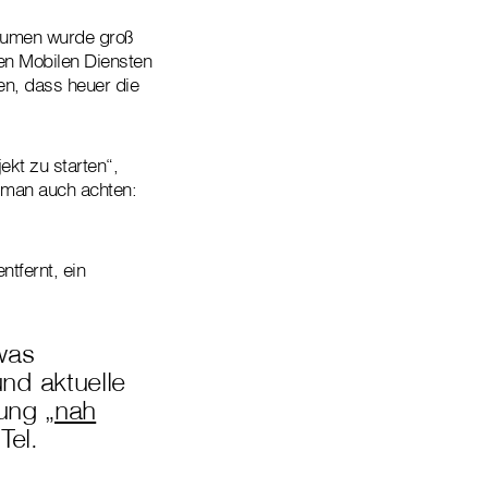
bäumen wurde groß
en Mobilen Diensten
en, dass heuer die
ekt zu starten“,
 man auch achten:
ntfernt, ein
was
nd aktuelle
ung „
nah
Tel.