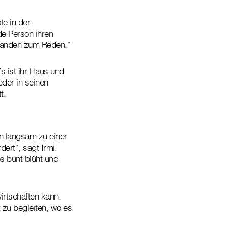
e in der
e Person ihren
emanden zum Reden.“
Es ist ihr Haus und
eder in seinen
t.
n langsam zu einer
ert“, sagt Irmi.
s bunt blüht und
irtschaften kann.
t zu begleiten, wo es