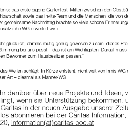
ebnis: das erste eigene Gartenfest. Mitten zwischen den Obst
chbarschaft sowie das invita-Team und die Menschen, die von d
Der gemeinsame Nachmittag brachte so viele schöne Erinnerung
zusätzliche WG erweitert wird.
sehr glücklich, damals mutig genug gewesen zu sein, dieses Proj
 Stimmung bei uns passt – das ist am Wichtigsten. Darauf muss
den Bewohner zum Hausbesitzer passen.“
das Wellen schlägt: In Kürze entsteht, nicht weit von Irmis WG e
eser Art – diesmal als Männer-WG.
hr darüber über neue Projekte und Ideen, 
ingt, wenn sie Unterstützung bekommen, u
 Caritas in der neuen Ausgabe unserer Zeit
los abonnieren bei der Caritas Information, 
020,
information(at)caritas-ooe.at