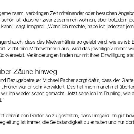
gemeinsam, verbringen Zeit miteinander oder besuchen Angebot
 schön ist, dass wir zwar zusammen wohnen, aber trotzdem jed
kann“, sagt Irmgard. „Wenn ich möchte, habe ich jederzeit j
mgard auch, dass das Mietverhältnis so gelebt wird, wie es ist: 
ort. Zieht eine Mitbewohnerin aus, wird das jeweilige Zimmer wi
ckversetzt. Veränderungen finden nur mit ihrer Einwilligung stat
über Zäune hinweg
und Bezugsbetreuer Michael Pacher sorgt dafür, dass der Garte
 „Früher war er sehr verwildert. Das hat mich manchmal überford
r ihn wieder schön gemacht. Jetzt sehe ich im Frühling, wie e
t.“
et darauf den Garten so zu gestalten, dass Irmgard ihn gut bew
gleitung ist immer, die Selbständigkeit zu erhalten und nur dor