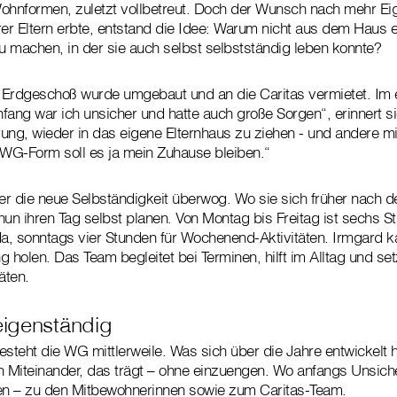
ohnformen, zuletzt vollbetreut. Doch der Wunsch nach mehr Eig
rer Eltern erbte, entstand die Idee: Warum nicht aus dem Haus 
 machen, in der sie auch selbst selbstständig leben konnte?
 Erdgeschoß wurde umgebaut und an die Caritas vermietet. Im 
fang war ich unsicher und hatte auch große Sorgen“, erinnert si
ung, wieder in das eigene Elternhaus zu ziehen - und andere mi
 WG-Form soll es ja mein Zuhause bleiben.“
r die neue Selbständigkeit überwog. Wo sie sich früher nach d
nun ihren Tag selbst planen. Von Montag bis Freitag ist sechs 
a, sonntags vier Stunden für Wochenend-Aktivitäten. Irmgard k
 holen. Das Team begleitet bei Terminen, hilft im Alltag und set
äten.
igenständig
steht die WG mittlerweile. Was sich über die Jahre entwickelt ha
n Miteinander, das trägt – ohne einzuengen. Wo anfangs Unsicher
n – zu den Mitbewohnerinnen sowie zum Caritas-Team.