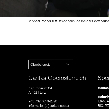
Michael Pacher hilft Bewohnerin Ida bei der Gartenarbei
Oberösterreich
Caritas Oberösterreich
Spe
Kapuzinerstr. 84
Carita
A-4021 Linz
Raiffe
+43 732 7610-2020
IBAN: 
information(at)caritas-ooe.at
BIC: R