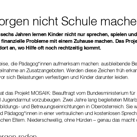
orgen nicht Schule mach
sechs Jahren lernen Kinder nicht nur sprechen, spielen und
 finanzielle Probleme mit einem Zuhause machen. Das Proj
dort an, wo Hilfe oft noch rechtzeitig kommt.
weise, die Pädagog*innen aufmerksam machen: ausbleibende Bei
eilnahme an Zusatzangeboten. Werden diese Zeichen früh erkan
or sich Belastungen verfestigen und Kinder darunter leiden.
at das Projekt MOSAIK: Beauftragt vom Bundesministerium für 
d Jugendarmut vorzubeugen. Zwei Jahre lang begleiteten Mitarb
bildungs- und Betreuungseinrichtungen in Oberösterreich. Sie w
nd Pädagog*innen in einer vertraulichen und kostenlosen Sprec
hen Eltern. Niederschwellig, ohne Hürden ­­– genau das macht
orgen reden