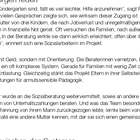
indergarten sind, fällt es viel leichter, Hilfe anzunehmen“, sagt P
 vielen Gesprächen zeigte sich, wie wirksam dieser Zugang ist: 
utter von drei Kindern, die nach Jobverlust und unregelmäßigen
 in finanzielle Not geriet. Oft versuchen die Familien, nach auß
„In der Beratung wirkte sie dann wirklich erleichtert, offen über
 erinnert sich eine Sozialarbeiterin im Projekt.
mit Geld, sondern mit Orientierung. Die Beraterinnen vernetzen,
 ein oft komplexes System. Gerade für Familien mit wenig Zeit 
tlastung. Gleichzeitig stärkt das Projekt Eltern in ihrer Selbst
chtungen für armutssensible Pädagogik.
 wurde an die Sozialberatung weitervermittelt, sowie an andere 
en von Unterhaltszahlungen beraten. Und was das Team besonde
r Trennung von ihrem Mann zurückgezogen lebte, lernte beim v
ncafé eine andere Mutter kennen, mit der sie sich einen gemeins