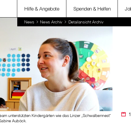
Hilfe & Angebote
Spenden & Helfen
Jo
News
News Archiv
Detailansicht Archiv
1
 Team unterstützten Kindergärten wie das Linzer „Schwalbennest“
n Sabine Auböck.