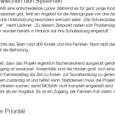
zwischen den Systemen
IK eine entscheidende Lücke: Während es für ganz junge Kinde
alarbeit gibt, fehlt ein Angebot für die Altersgruppe von drei b
frühe Unterstützung besonders wirksam wäre.
„Die Schulsozialar
t“, meint Lackner. „Zu diesem Zeitpunkt haben sich Problemlag
er wurden bereits in Hinblick auf ihre Schulleistung eingestuft.“
ichte das Team rund 900 Kinder und ihre Familien. Noch läuft da
 die Befristung.
ß, dass das Projekt eigentlich flächendeckend ausgerollt gehör
gang ist essenziell. Andernfalls sind die Hürden groß: sich ein
m Familienalltag die Zeit zu finden, zur Sozialberatung zu gehe
em zuständig ist und helfen kann. Stattdessen muss die Projektle
hkeiten suchen, damit MOSAIK nicht komplett eingestellt wird
ehr als ein Angebot: Es ist ein Zugang, der Familien früh stärkt
 Priorität