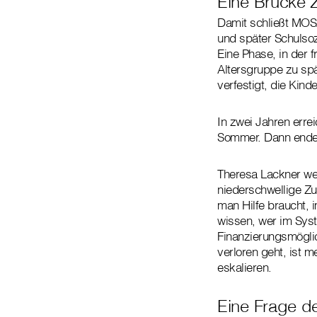
Eine Brücke 
Damit schließt MOSA
und später Schulsozi
Eine Phase, in der 
Altersgruppe zu spä
verfestigt, die Kind
In zwei Jahren erre
Sommer. Dann endet
Theresa Lackner wei
niederschwellige Zu
man Hilfe braucht, i
wissen, wer im Syst
Finanzierungsmöglic
verloren geht, ist m
eskalieren.
Eine Frage der