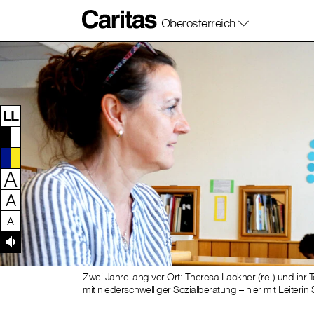
Oberösterreich
Zum Inhalt dieser Seite
Zur Navigation
Zum Footer dieser Seite
LL
A
A
A
Zwei Jahre lang vor Ort: Theresa Lackner (re.) und ihr
mit niederschwelliger Sozialberatung – hier mit Leiteri