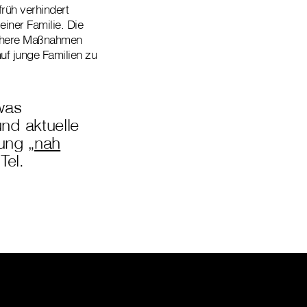
rüh verhindert
einer Familie. Die
sichere Maßnahmen
auf junge Familien zu
was
nd aktuelle
ung „
nah
Tel.