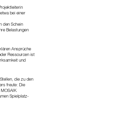
rojektleiterin
etwa bei einer
en den Schein
 ihre Belastungen
 klären Ansprüche
oder Ressourcen ist
wirksamkeit und
Stellen, die zu den
rs freute: Die
on MOSAIK
amen Spielplatz-