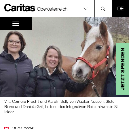
SPR
Oberösterreich
JETZT SPENDEN
V. l.: Cornelia Prechtl und Karolin Solly von Wacker Neuson, Stute
Biene und Daniela Grill, Leiterin des Integrativen Reitzentrums in St.
Isidor
15.04.2026