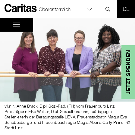
SPR
Oberösterreich
JETZT SPENDEN
v.l.n.r.: Anne Brack, Dipl. Soz.-Päd. (FH) vom Frauenbüro Linz,
Preisträgerin Elke Welser, Dipl. Sexualberaterin, -pädagogin,
Stellenleiterin der Beratungsstelle LENA, Frauenstadträtin Mag.a Eva
Schobesberger und Frauenbeauftragte Mag.a Abena Carty-Pinner. ©
Stadt Linz