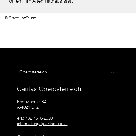
of fem“ im Alten Rathaus statt.
© StadtLinzSturm
Oberösterreich
Caritas Oberösterreich
Kapuzinerstr. 84
A-4021 Linz
+43 732 7610-2020
information(at)caritas-ooe.at