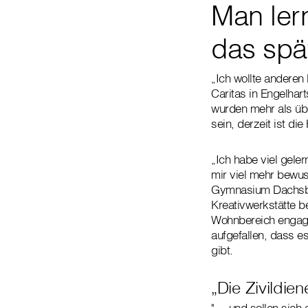
Man lern
das spä
„Ich wollte anderen
Caritas in Engelhar
wurden mehr als übe
sein, derzeit ist di
„Ich habe viel gele
mir viel mehr bewuss
Gymnasium Dachsberg
Kreativwerkstätte be
Wohnbereich engagie
aufgefallen, dass e
gibt.
„Die Zivildi
"… und sollen sich 