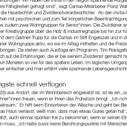
e Fähigkeiten gefragt sind“, sagt Caritas-Mitarbeiter Franz Wat
 die Haustechnik und Zivildienstverantwortlicher. An den invita
en mit psychischen und zum Teil körperlichen Beeinträchtigung
 es zudem zwei Wohngruppen für Senior*innen. Die Zivildiener arb
er Kreativgruppe über die Holz & Industriegruppe bis hin zur h
mit dem Gärtner-Trupp für die Caritas im Stift Engelszell und in
ner Wohngruppe aktiv, wo sie im Alltag mithelfen und die Freize
bringen. Da stehen auch Ausflüge am Programm. Tim Rossgatte
ch auf die Erfahrungen, die er bei seinem Zivildienst gemacht ha
eun Monaten so viel für das spätere Leben. Im täglichen Umgang
r einfacher und man erfährt viele spannende Lebensgeschicht
gste schnell verflogen
23) aus Andorf, der im Wohnbereich eingesetzt ist, ist es ein „
ner*innen freuen, wenn er ihnen das Frühstück bringt: „Ich richt
einsam.“ Er hilft beim Einsortieren der Wäsche und geht bei Be
s Haus verlässt, weiß man, dass man etwas Gutes getan hat“,
ätzt, auch einmal spontan frei zu bekommen, wenn er seinen Elte
fen muss. „Ich hatte zuvor keine Berührungspunkte mit Mensche