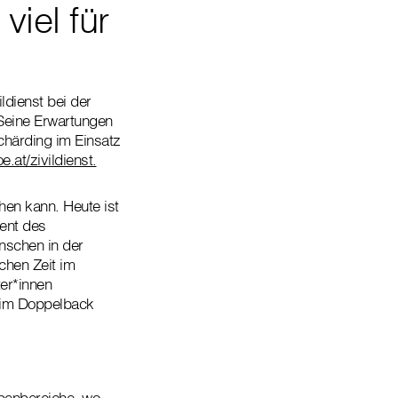
viel für
ldienst bei der
 Seine Erwartungen
chärding im Einsatz
e.at/zivildienst.
hen kann. Heute ist
vent des
nschen in der
ichen Zeit im
ter*innen
, im Doppelback
abenbereiche, wo