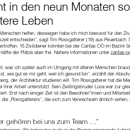
t in den neun Monaten so 
tere Leben
 Menschen helfen, deswegen habe ich mich bewusst für den Zivi
tszell entschieden“, sagt Tim Rossgatterer (19) aus Peuerbach.
rtroffen. 15 Zivildiener könnten bei der Caritas OÖ im Bezirk S
e Hälfte der Plätze aber frei. Nähere Informationen unter
caritas-oo
rnt, was ich später auch im Umgang mit älteren Menschen brauc
t, wie gut es mir geht, weil ich gesund bin“, erzählt der Absol
, der Architektur studieren will. Tim Rossgatterer hat die Me
i ihrer Arbeit unterstützt. Sein Zwillingsbruder Luca war zur gle
rt. Erst nach einiger Zeit ist den Bewohner*innen und Mitarbei
s die „Rossgatterers“, die sich zum Verwechseln ähnlich sehen
ener gehören bei uns zum Team …"
einbringen. Wir haben bei invita in der Region spannende Aufg