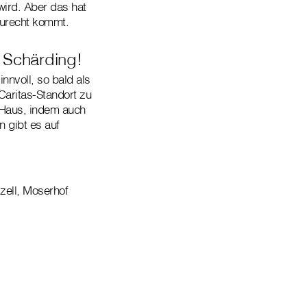
ird. Aber das hat
zurecht kommt.
k Schärding!
innvoll, so bald als
Caritas-Standort zu
m Haus, indem auch
n gibt es auf
szell, Moserhof