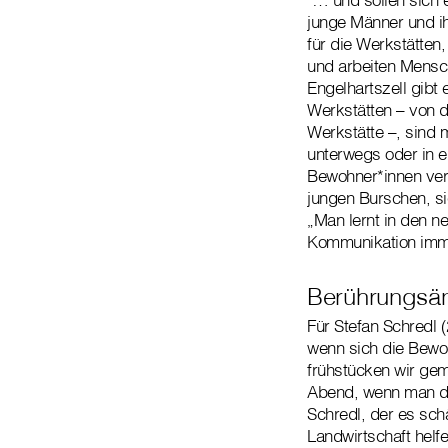
junge Männer und ihr
für die Werkstätten,
und arbeiten Mensch
Engelhartszell gibt
Werkstätten – von d
Werkstätte –, sind 
unterwegs oder in ei
Bewohner*innen ver
jungen Burschen, si
„Man lernt in den n
Kommunikation imme
Berührungsän
Für Stefan Schredl (
wenn sich die Bewoh
frühstücken wir gem
Abend, wenn man da
Schredl, der es sch
Landwirtschaft hel