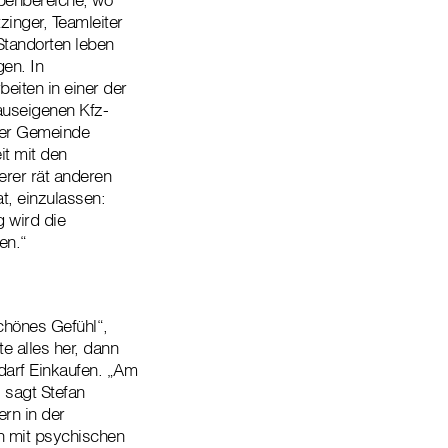
zinger, Teamleiter
-Standorten leben
en. In
eiten in einer der
auseigenen Kfz-
 der Gemeinde
it mit den
rer rät anderen
t, einzulassen:
 wird die
en.“
schönes Gefühl“,
e alles her, dann
darf Einkaufen. „Am
 sagt Stefan
rn in der
n mit psychischen