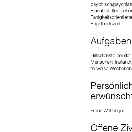
psychisch/psychiat
Einsatzstellen geh
Fähigkeitsorientier
Engelhartszell
Aufgaben
Hilfsdienste bei de
Menschen; Instandha
teilweise Wochenen
Persönlic
erwünscht
Franz Watzinger
Offene Ziv