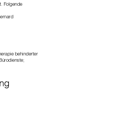
t. Folgende
Bernard
erapie behinderter
Bürodienste;
ung