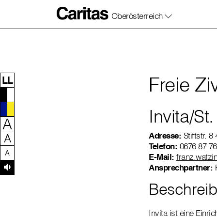
Oberösterreich
Zum Inhalt dieser Seite
Zur Navigation
Zum Footer dieser Seite
Freie Zi
LL
Invita/St
A
Adresse:
Stiftstr. 
A
Telefon:
0676 87 76
A
E-Mail:
franz.watzi
Ansprechpartner:
Beschreib
Invita ist eine Ein