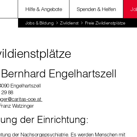
Hilfe & Angebote
Spenden & Helfen
Jo
Jobs & Bildung
Zivildienst
Freie Zivildienstplätze
vildienstplätze
. Bernhard Engelhartszell
8 4090 Engelhartszell
 29 88
nger@caritas-ooe.at
Franz Watzinger
ung der Einrichtung:
richtung der Nachsorgepsychiatrie. Es werden Menschen mit