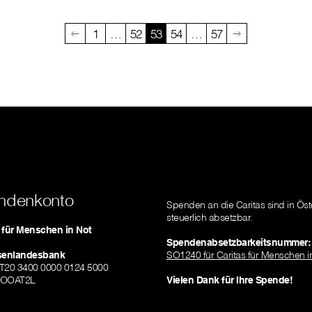
1
…
52
53
54
…
57
ndenkonto
Spenden an die Caritas sind in Öst
steuerlich absetzbar.
s für Menschen in Not
Spendenabsetzbarkeitsnummer:
isenlandesbank
SO1240 für Caritas für Menschen i
AT20 3400 0000 0124 5000
ZOOAT2L
Vielen Dank für Ihre Spende!