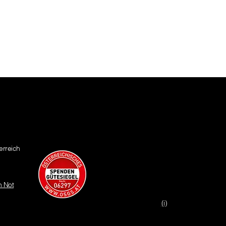
erreich
n Not
(i)