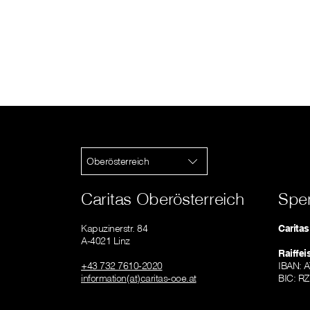
Oberösterreich
Caritas Oberösterreich
Spe
Kapuzinerstr. 84
Carita
A-4021 Linz
Raiffe
+43 732 7610-2020
IBAN: 
information(at)caritas-ooe.at
BIC: R