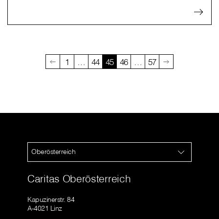
1
…
44
45
46
…
57
Oberösterreich
Caritas Oberösterreich
Kapuzinerstr. 84
A-4021 Linz