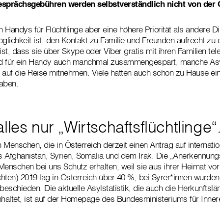
sprächsgebühren werden selbstverständlich nicht von der C
Handys für Flüchtlinge aber eine höhere Priorität als andere Din
glichkeit ist, den Kontakt zu Familie und Freunden aufrecht zu e
st, dass sie über Skype oder Viber gratis mit ihren Familien tel
ld für ein Handy auch manchmal zusammengespart, manche As
 auf die Reise mitnehmen. Viele hatten auch schon zu Hause e
aben.
lles nur „Wirtschaftsflüchtlinge“
 Menschen, die in Österreich derzeit einen Antrag auf internati
s Afghanistan, Syrien, Somalia und dem Irak. Die „Anerkennung
Menschen bei uns Schutz erhalten, weil sie aus ihrer Heimat vor
üchten) 2019 lag in Österreich über 40 %, bei Syrer*innen wurde
beschieden. Die aktuelle Asylstatistik, die auch die Herkunftslä
altet, ist auf der Homepage des Bundesministeriums für Innere