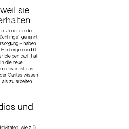
weil sie
erhalten.
n. Jene, die der
üchtlinge“ genannt,
ersorgung – haben
s-Herbergen und 6
 bleiben darf, hat
in die neue
ine davon ist das
der Caritas wissen
 als zu arbeiten.
udios und
tivitäten, wie z.B.