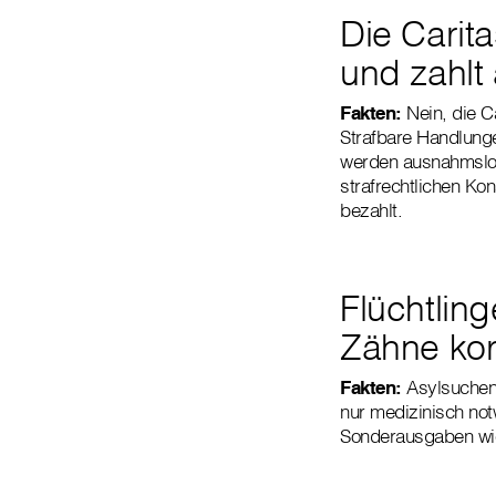
Die Carita
und zahlt
Fakten:
Nein, die Ca
Strafbare Handlunge
werden ausnahmslos
strafrechtlichen Ko
bezahlt.
Flüchtling
Zähne kor
Fakten:
Asylsuchend
nur medizinisch no
Sonderausgaben wie 