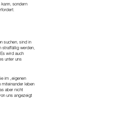
en kann, sondern
fordert.
en suchen, sind in
straffällig werden,
. Es wird auch
es unter uns
ie im „eigenen
 miteinander leben
as aber nicht
 von uns angezeigt