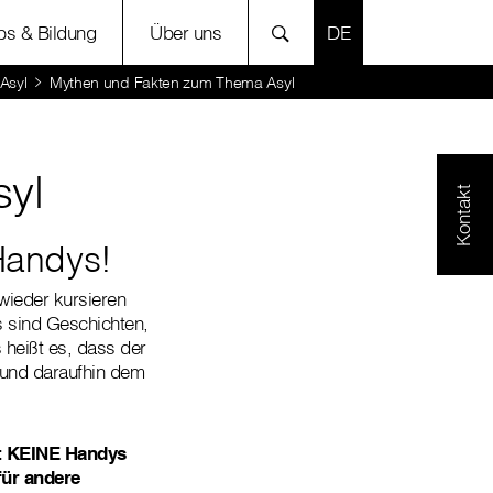
SPRACHE AUSWÄH
bs & Bildung
Über uns
Asyl
Mythen und Fakten zum Thema Asyl
yl
Kontakt
 Handys!
wieder kursieren
s sind Geschichten,
 heißt es, dass der
 und daraufhin dem
lt KEINE Handys
für andere