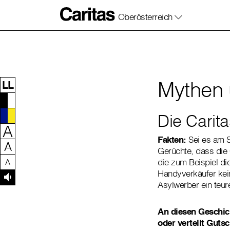
Oberösterreich
Zum Inhalt dieser Seite
Zur Navigation
Zum Footer dieser Seite
Mythen 
LL
Die Carit
A
Fakten:
Sei es am 
A
Gerüchte, dass die
die zum Beispiel di
A
Handyverkäufer kei
Asylwerber ein teu
An diesen Geschich
oder verteilt Guts