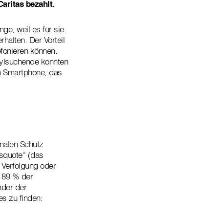
aritas bezahlt.
ge, weil es für sie
rhalten. Der Vorteil
efonieren können.
ylsuchende konnten
in Smartphone, das
.
onalen Schutz
squote“ (das
 Verfolgung oder
n 89 % der
nder der
s zu finden: