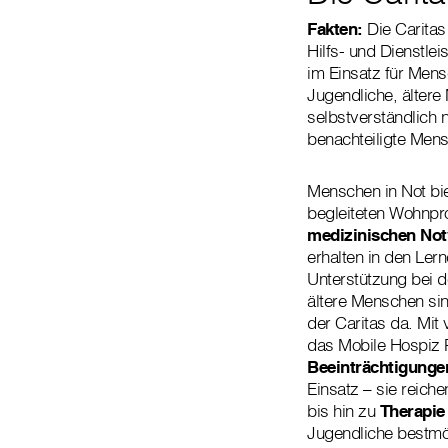
Fakten:
Die Caritas
Hilfs- und Dienstlei
im Einsatz für Men
Jugendliche, ältere 
selbstverständlich n
benachteiligte Mens
Menschen in Not bie
begleiteten Wohnpro
medizinischen No
erhalten in den Ler
Unterstützung bei d
ältere Menschen sin
der Caritas da. Mit
das Mobile Hospiz P
Beeinträchtigunge
Einsatz – sie reich
bis hin zu
Therapie
Jugendliche bestmögl