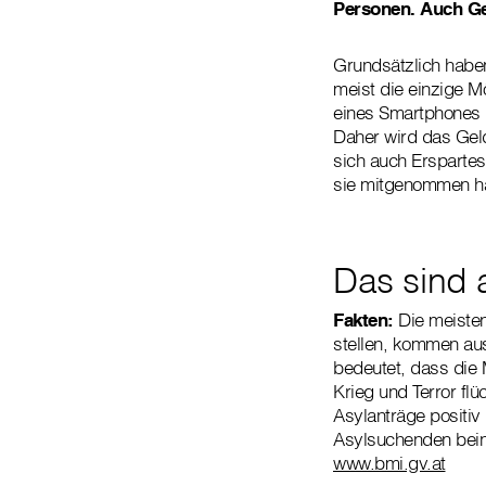
Personen.
Auch Ge
Grundsätzlich haben 
meist die einzige Mö
eines Smartphones i
Daher wird das Ge
sich auch Erspartes
sie mitgenommen h
Das sind a
Fakten:
Die meisten
stellen, kommen au
bedeutet, dass die 
Krieg und Terror fl
Asylanträge positiv 
Asylsuchenden beinh
www.bmi.gv.at