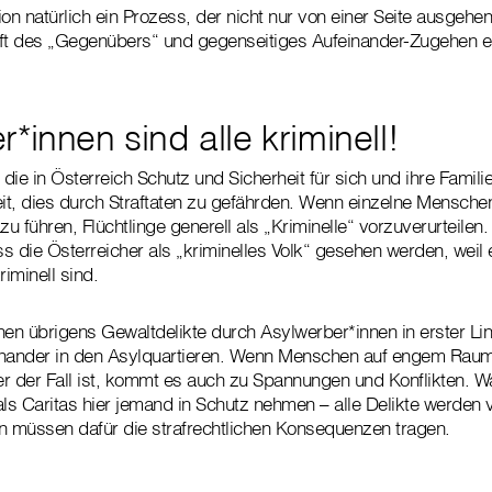
tion natürlich ein Prozess, der nicht nur von einer Seite ausgeh
ft des „Gegenübers“ und gegenseitiges Aufeinander-Zugehen er
*innen sind alle kriminell!
 die in Österreich Schutz und Sicherheit für sich und ihre Famili
eit, dies durch Straftaten zu gefährden. Wenn einzelne Menschen 
zu führen, Flüchtlinge generell als „Kriminelle“ vorzuverurteilen
s die Österreicher als „kriminelles Volk“ gesehen werden, weil 
riminell sind.
hen übrigens Gewaltdelikte durch Asylwerber*innen in erster Lin
reinander in den Asylquartieren. Wenn Menschen auf engem Raum
r der Fall ist, kommt es auch zu Spannungen und Konflikten. W
als Caritas hier jemand in Schutz nehmen – alle Delikte werden
n müssen dafür die strafrechtlichen Konsequenzen tragen.