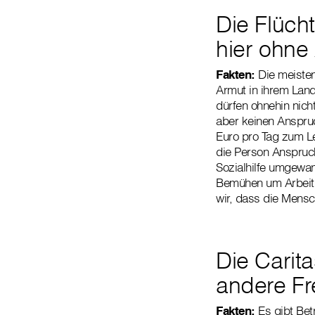
Die Flüch
hier ohne 
Fakten:
Die meisten
Armut in ihrem Land
dürfen ohnehin nich
aber keinen Anspruc
Euro pro Tag zum L
die Person Anspruch
Sozialhilfe umgewan
Bemühen um Arbeit.
wir, dass die Mensc
Die Carita
andere Fre
Fakten:
Es gibt Betr