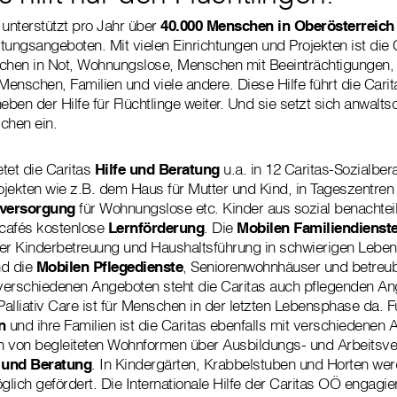
 unterstützt pro Jahr über
40.000 Menschen in Oberösterreich
stungsangeboten. Mit vielen Einrichtungen und Projekten ist die 
schen in Not, Wohnungslose, Menschen mit Beeinträchtigungen,
Menschen, Familien und viele andere. Diese Hilfe führt die Carit
eben der Hilfe für Flüchtlinge weiter. Und sie setzt sich anwaltsc
chen ein.
tet die Caritas
Hilfe und Beratung
u.a. in 12 Caritas-Sozialbera
jekten wie z.B. dem Haus für Mutter und Kind, in Tageszentren
tversorgung
für Wohnungslose etc. Kinder aus sozial benachteil
ncafés kostenlose
Lernförderung
. Die
Mobilen Familiendienst
er Kinderbetreuung und Haushaltsführung in schwierigen Lebens
d die
Mobilen Pflegedienste
, Seniorenwohnhäuser und betre
 verschiedenen Angeboten steht die Caritas auch pflegenden Ang
alliativ Care ist für Menschen in der letzten Lebensphase da. 
n
und ihre Familien ist die Caritas ebenfalls mit verschiedenen
en von begleiteten Wohnformen über Ausbildungs- und Arbeitsve
 und Beratung
. In Kindergärten, Krabbelstuben und Horten we
ich gefördert. Die Internationale Hilfe der Caritas OÖ engagier