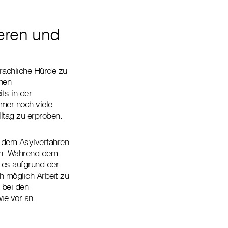
ieren und
prachliche Hürde zu
nnen
ts in der
mer noch viele
ltag zu erproben.
d dem Asylverfahren
llen. Während dem
t es aufgrund der
ch möglich Arbeit zu
bei den
wie vor an