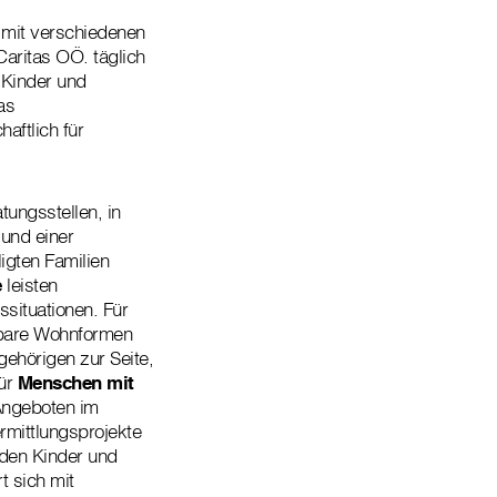
mit verschiedenen
Caritas OÖ. täglich
 Kinder und
as
haftlich für
tungsstellen, in
 und einer
igten Familien
e
leisten
situationen. Für
ubare Wohnformen
ehörigen zur Seite,
Für
Menschen mit
 Angeboten im
rmittlungsprojekte
rden Kinder und
t sich mit