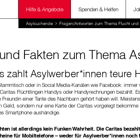
Hilfe & Angebote
Spenden & Helfen
Jo
Asylsuchende
Fragen/Antworten zum Thema Flucht und 
und Fakten zum Thema As
as zahlt Asylwerber*innen teure
Stammtisch oder in Social Media-Kanälen wie Facebook: immer 
 Caritas Flüchtlingen Handys oder Handyrechnungen bezahlt. E
e Freundin einer Tante des Nachbarn gehört haben will. Meistens
n Geld, sondern nur eine Karte der Caritas vorgelegt bekomme
res Smartphone aushändige.
ten ist allerdings kein Funken Wahrheit.
Die Caritas bezah
cheine für Mobiltelefone – weder für Asylwerber*innen noch 